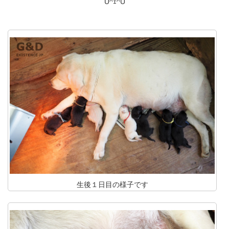
U^ｪ^U
生後１日目の様子です