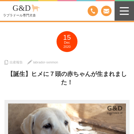
G&D
ラブラドール専門犬舎
15
Dec
2020
出産報告
labrador-senmon
【誕生】ヒメに７頭の赤ちゃんが生まれまし
た！