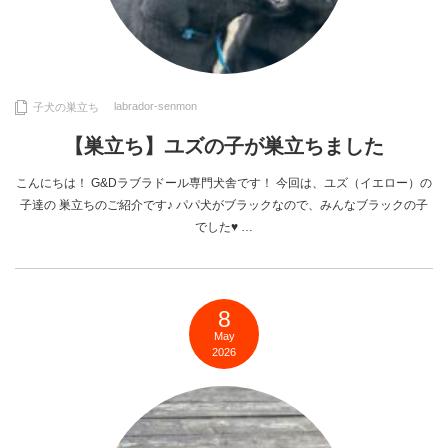
labrador-senmon
子犬の巣立ち
【巣立ち】ユズの子が巣立ちました
こんにちは！ G&Dラブラドール専門犬舎です！ 今回は、ユズ（イエロー）の
子達の 巣立ちのご紹介です♪ パパ犬がブラックなので、みんなブラックの子
でした♥ …
8
May
2026