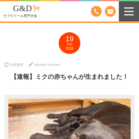
G&D
ラブラドール専門犬舎
19
Oct
2018
出産報告
labrador-senmon
【速報】ミクの赤ちゃんが生まれました！