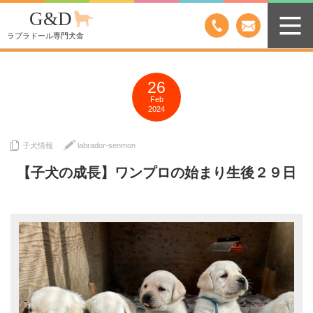
G&D
ラブラドール専門犬舎
26
Feb
2024
子犬情報
labrador-senmon
【子犬の成長】ワンプロの始まり生後２９日