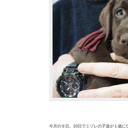
今月の９日、10日でミゾレの子達が１歳に