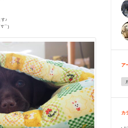
す♪
∇⌒)
ア
カ
お