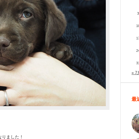
3
1
1
2
3
« 7
最
なりました！