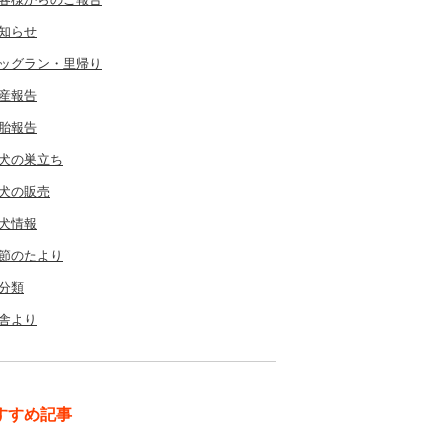
知らせ
ッグラン・里帰り
産報告
胎報告
犬の巣立ち
犬の販売
犬情報
節のたより
分類
舎より
すすめ記事