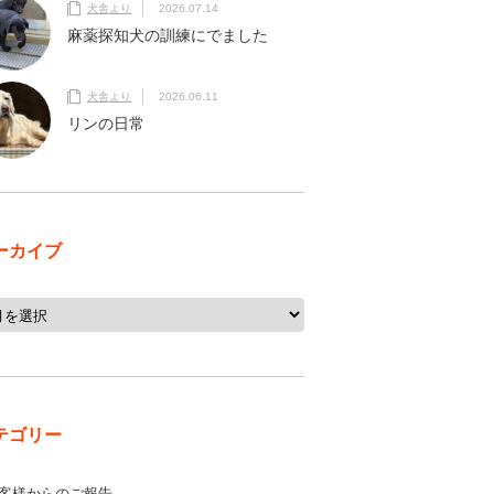
犬舎より
2026.07.14
麻薬探知犬の訓練にでました
犬舎より
2026.06.11
リンの日常
ーカイブ
テゴリー
客様からのご報告