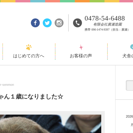
0478-54-6488
有限会社廣瀬造園
携帯
090-1474-9397
（担当：廣瀬）
はじめての方へ
お客様の声
犬舎
or-senmon
ゃん１歳になりました☆
202