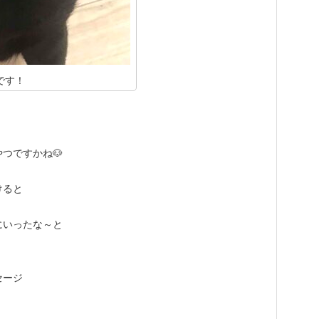
です！
つですかね🐶
けると
にいったな～と
セージ