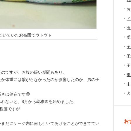
お
ド
出
だいていたお布団でウトウト
受
子
子
子
たのですが、お腹の緩い期間もあり、
季
なか体重には繋がらなかったのが影響したのか、男の子
未
犬
さは健在です😅
しれないと、8月から幼稚園を始めました。
程度ですが
お
いまだにケージ内に何も引いてあげることができててい