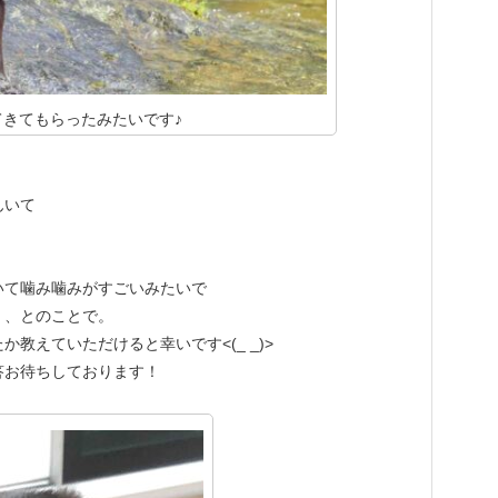
きてもらったみたいです♪
んいて
いて噛み噛みがすごいみたいで
、、とのことで。
教えていただけると幸いです<(_ _)>
答お待ちしております！