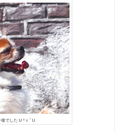
後でした U＾ｪ＾U