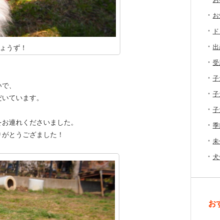
お
ド
出
ょうず！
受
子
いで、
子
だいています。
子
をお連れくださいました。
季
りがとうござました！
未
犬
お