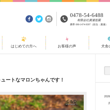
0478-54-6488
有限会社廣瀬造園
携帯
090-1474-9397
（担当：廣瀬）
はじめての方へ
お客様の声
犬舎
キュートなマロンちゃんです！
202