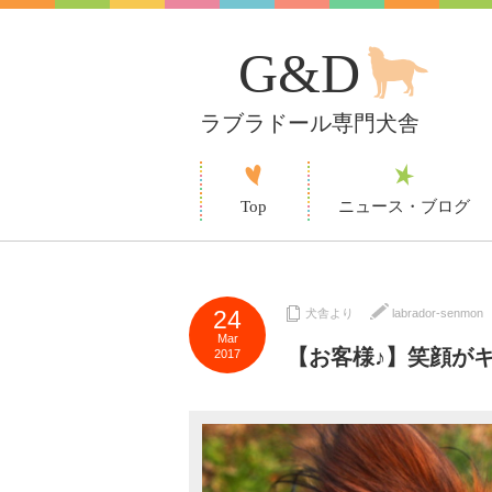
G&D
ラブラドール専門犬舎
Top
ニュース・ブログ
24
犬舎より
labrador-senmon
Mar
【お客様♪】笑顔が
2017