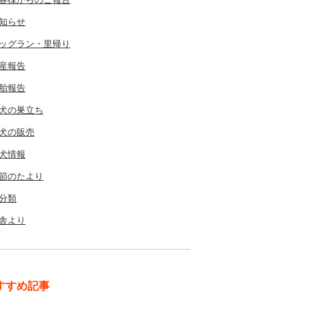
知らせ
ッグラン・里帰り
産報告
胎報告
犬の巣立ち
犬の販売
犬情報
節のたより
分類
舎より
すすめ記事