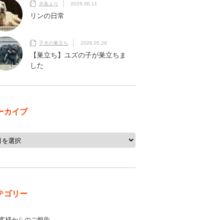
犬舎より
2026.06.11
リンの日常
子犬の巣立ち
2026.05.28
【巣立ち】ユズの子が巣立ちま
した
ーカイブ
テゴリー
客様からのご報告