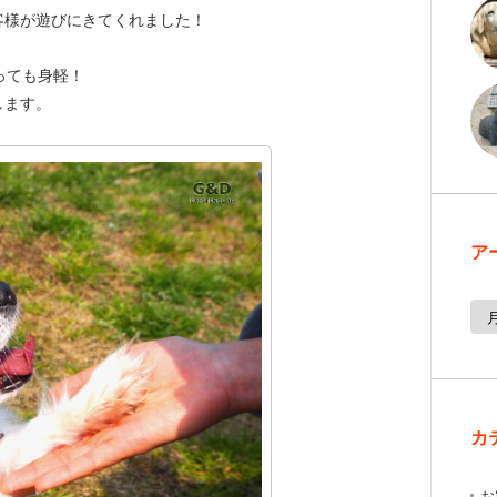
客様が遊びにきてくれました！
っても身軽！
します。
ア
カ
お