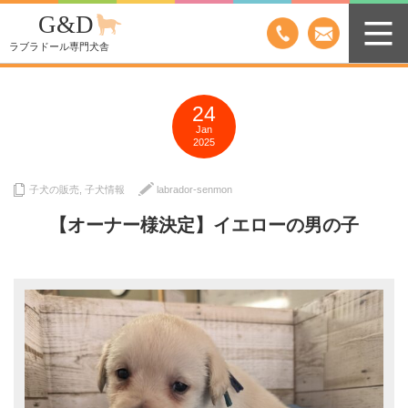
G&D
ラブラドール専門犬舎
24
Jan
2025
子犬の販売
,
子犬情報
labrador-senmon
【オーナー様決定】イエローの男の子