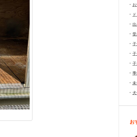
お
ド
出
受
子
子
子
季
未
犬
お