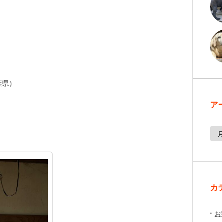
葉県）
ア
カ
お