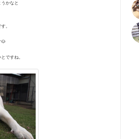
ようかなと
です。
🐶
いとですね。