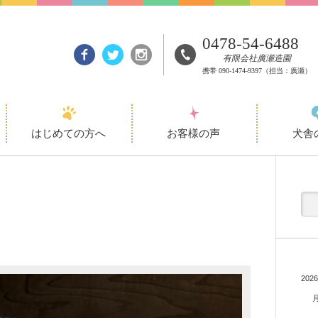
0478-54-6488
有限会社廣瀬造園
携帯
090-1474-9397
（担当：廣瀬）
はじめての方へ
お客様の声
犬舎
202