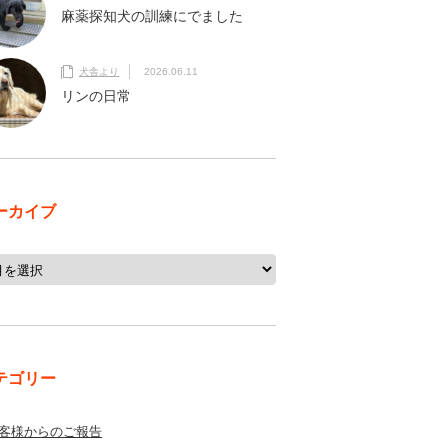
麻薬探知犬の訓練にでました
犬舎より
2026.06.11
リンの日常
ーカイブ
テゴリー
客様からのご報告