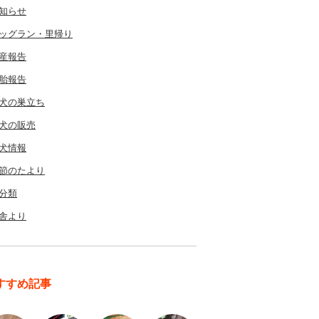
知らせ
ッグラン・里帰り
産報告
胎報告
犬の巣立ち
犬の販売
犬情報
節のたより
分類
舎より
すすめ記事